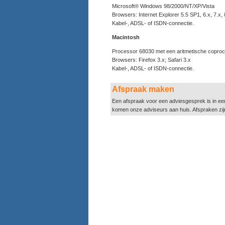
Microsoft® Windows 98/2000/NT/XP/Vista
Browsers: Internet Explorer 5.5 SP1, 6.x, 7.x, 
Kabel-, ADSL- of ISDN-connectie.
Macintosh
Processor 68030 met een aritmetische coproc
Browsers: Firefox 3.x; Safari 3.x
Kabel-, ADSL- of ISDN-connectie.
Afspraak maken
Een afspraak voor een adviesgesprek is in ee
komen onze adviseurs aan huis. Afspraken zij