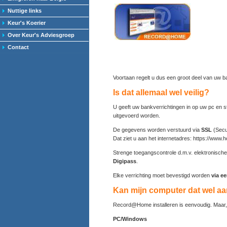
Nuttige links
Keur's Koerier
Over Keur's Adviesgroep
Contact
Voortaan regelt u dus een groot deel van uw b
Is dat allemaal wel veilig?
U geeft uw bankverrichtingen in op uw pc en s
uitgevoerd worden.
De gegevens worden verstuurd via
SSL
(Secu
Dat ziet u aan het internetadres: https://www
Strenge toegangscontrole d.m.v. elektronisch
Digipass
.
Elke verrichting moet bevestigd worden
via e
Kan mijn computer dat wel a
Record@Home installeren is eenvoudig. Maar,
PC/Windows