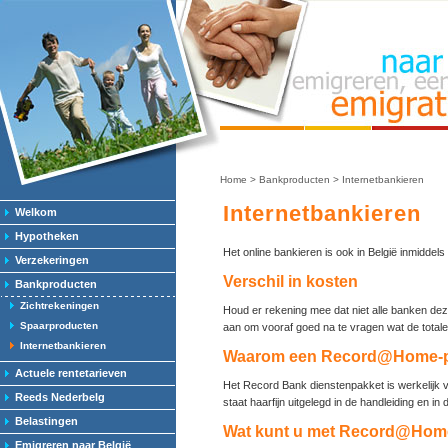
Home
>
Bankproducten
>
Internetbankieren
Internetbankieren
Welkom
Hypotheken
Het online bankieren is ook in België inmidd
Verzekeringen
Verschil in kosten
Bankproducten
Zichtrekeningen
Houd er rekening mee dat niet alle banken dez
Spaarproducten
aan om vooraf goed na te vragen wat de totale 
Internetbankieren
Waarom een Record@Home-p
Actuele rentetarieven
Het Record Bank dienstenpakket is werkelijk vri
Reeds Nederbelg
staat haarfijn uitgelegd in de handleiding en
Belastingen
Wat kunt u met Record@Home
Emigreren naar België